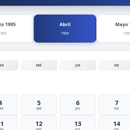
o 1905
Abril
Mayo 
1905
1905
190
AR
MIÉ
JUE
VIE
4
5
6
7
AR
MIE
JUE
VIE
11
12
13
14
AR
MIE
JUE
VIE