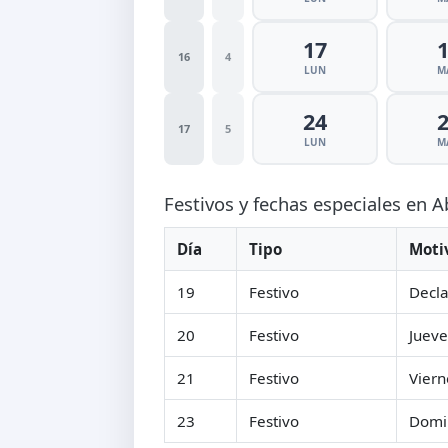
17
16
4
LUN
M
24
17
5
LUN
M
Festivos y fechas especiales en A
Día
Tipo
Moti
19
Festivo
Decla
20
Festivo
Jueve
21
Festivo
Viern
23
Festivo
Domi