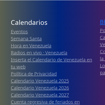
Calendarios
B
Po
Eventos
Ca
Semana Santa
Ve
Hora en Venezuela
Co
Radios en vivo · Venezuela
la
Inserta el Calendario de Venezuela en
Lo
tu web
pa
Política de Privacidad
Calendario Venezuela 2025
Calendario Venezuela 2026
Calendario Venezuela 2027
Cuenta regresiva de feriados en