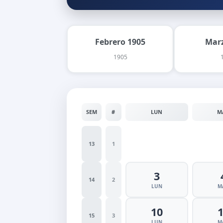
Febrero 1905
Marz
1905
SEM
#
LUN
M
13
1
3
14
2
LUN
M
10
15
3
LUN
M