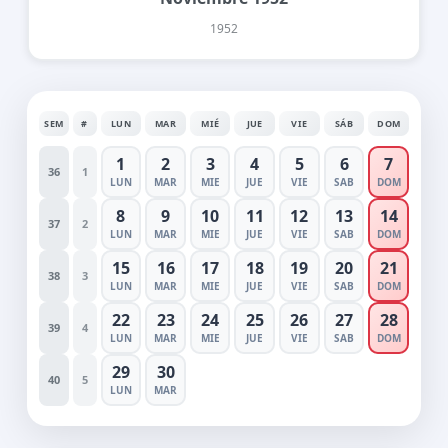
1952
SEM
#
LUN
MAR
MIÉ
JUE
VIE
SÁB
DOM
1
2
3
4
5
6
7
36
1
LUN
MAR
MIE
JUE
VIE
SAB
DOM
8
9
10
11
12
13
14
37
2
LUN
MAR
MIE
JUE
VIE
SAB
DOM
15
16
17
18
19
20
21
38
3
LUN
MAR
MIE
JUE
VIE
SAB
DOM
22
23
24
25
26
27
28
39
4
LUN
MAR
MIE
JUE
VIE
SAB
DOM
29
30
40
5
LUN
MAR