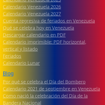
Calendario Venezuela 2026
Calendario Venezuela 2027
Cuenta regresiva de feriados en Venezuela
Qué se celebra hoy en Venezuela
Descargar calendario en PDF
Calendario imprimible: PDF horizontal,
vertical y listado
Feriados
Calendario Lunar
Blog
Por qué se celebra el Día del Bombero
Calendario 2021 de septiembre en Venezuela
Como nació la celebración del Día de la
Bandera Nacional