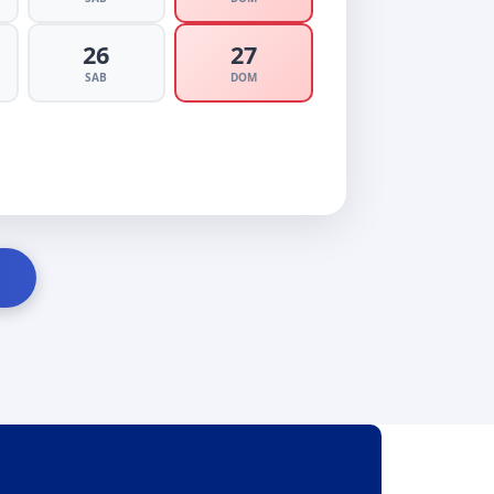
26
27
SAB
DOM