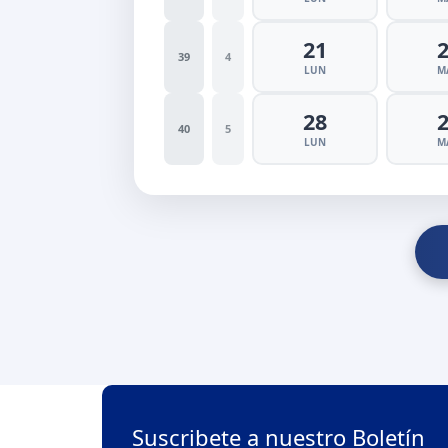
21
39
4
LUN
M
28
40
5
LUN
M
Suscribete a nuestro Boletín