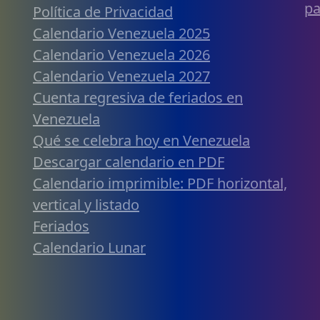
pa
Política de Privacidad
Calendario Venezuela 2025
Calendario Venezuela 2026
Calendario Venezuela 2027
Cuenta regresiva de feriados en
Venezuela
Qué se celebra hoy en Venezuela
Descargar calendario en PDF
Calendario imprimible: PDF horizontal,
vertical y listado
Feriados
Calendario Lunar