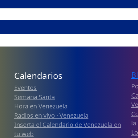
Calendarios
B
Po
Eventos
Ca
Semana Santa
Ve
Hora en Venezuela
Co
Radios en vivo · Venezuela
la
Inserta el Calendario de Venezuela en
Lo
tu web