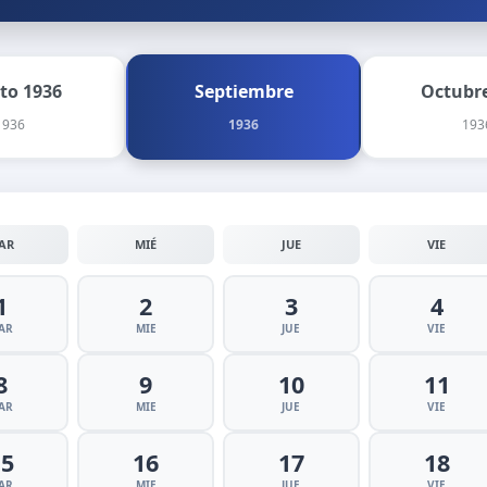
to 1936
Septiembre
Octubre
1936
1936
193
AR
MIÉ
JUE
VIE
1
2
3
4
AR
MIE
JUE
VIE
8
9
10
11
AR
MIE
JUE
VIE
15
16
17
18
AR
MIE
JUE
VIE