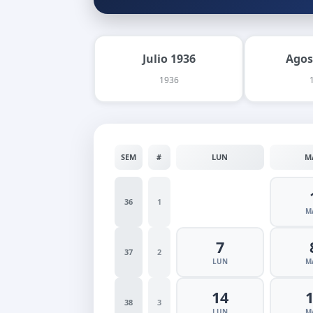
Julio 1936
Agos
1936
SEM
#
LUN
M
36
1
M
7
37
2
LUN
M
14
38
3
LUN
M