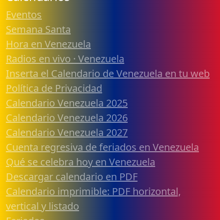
Eventos
Semana Santa
Hora en Venezuela
Radios en vivo · Venezuela
Inserta el Calendario de Venezuela en tu web
Política de Privacidad
Calendario Venezuela 2025
Calendario Venezuela 2026
Calendario Venezuela 2027
Cuenta regresiva de feriados en Venezuela
Qué se celebra hoy en Venezuela
Descargar calendario en PDF
Calendario imprimible: PDF horizontal,
vertical y listado