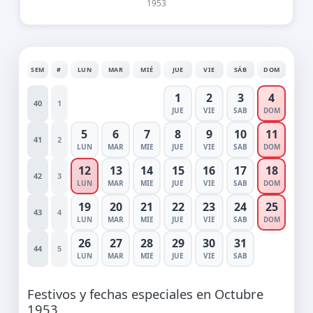
1953
SEM
#
LUN
MAR
MIÉ
JUE
VIE
SÁB
DOM
1
2
3
4
40
1
JUE
VIE
SAB
DOM
5
6
7
8
9
10
11
41
2
LUN
MAR
MIE
JUE
VIE
SAB
DOM
12
13
14
15
16
17
18
42
3
LUN
MAR
MIE
JUE
VIE
SAB
DOM
19
20
21
22
23
24
25
43
4
LUN
MAR
MIE
JUE
VIE
SAB
DOM
26
27
28
29
30
31
44
5
LUN
MAR
MIE
JUE
VIE
SAB
Festivos y fechas especiales en Octubre
1953