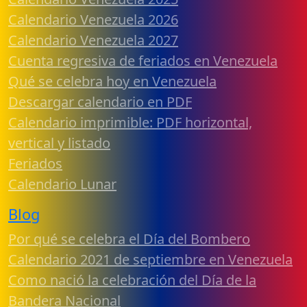
Calendario Venezuela 2026
Calendario Venezuela 2027
Cuenta regresiva de feriados en Venezuela
Qué se celebra hoy en Venezuela
Descargar calendario en PDF
Calendario imprimible: PDF horizontal,
vertical y listado
Feriados
Calendario Lunar
Blog
Por qué se celebra el Día del Bombero
Calendario 2021 de septiembre en Venezuela
Como nació la celebración del Día de la
Bandera Nacional