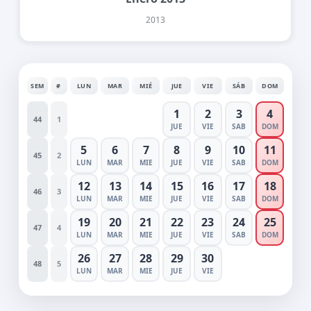
2013
SEM
#
LUN
MAR
MIÉ
JUE
VIE
SÁB
DOM
1
2
3
4
44
1
JUE
VIE
SAB
DOM
5
6
7
8
9
10
11
45
2
LUN
MAR
MIE
JUE
VIE
SAB
DOM
12
13
14
15
16
17
18
46
3
LUN
MAR
MIE
JUE
VIE
SAB
DOM
19
20
21
22
23
24
25
47
4
LUN
MAR
MIE
JUE
VIE
SAB
DOM
26
27
28
29
30
48
5
LUN
MAR
MIE
JUE
VIE