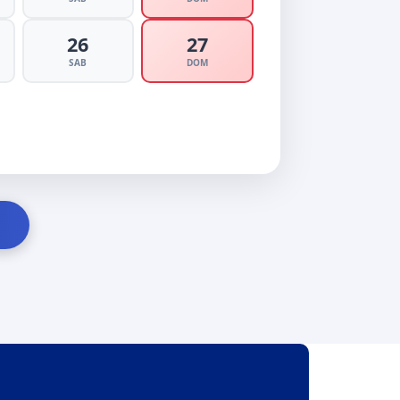
26
27
SAB
DOM