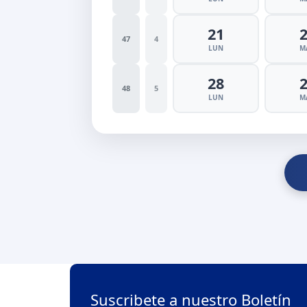
21
47
4
LUN
M
28
48
5
LUN
M
Suscribete a nuestro Boletín