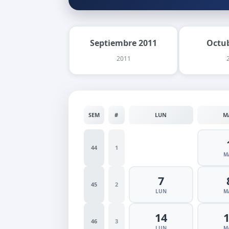
Septiembre 2011
Octu
2011
SEM
#
LUN
M
44
1
M
7
45
2
LUN
M
14
46
3
LUN
M