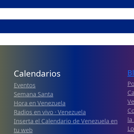
Calendarios
B
Po
Eventos
Ca
Semana Santa
Ve
Hora en Venezuela
Co
Radios en vivo · Venezuela
la
Inserta el Calendario de Venezuela en
Lo
tu web