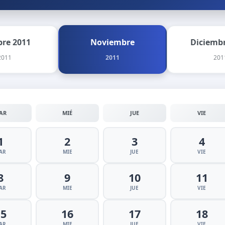
bre 2011
Noviembre
Diciembr
2011
2011
201
AR
MIÉ
JUE
VIE
1
2
3
4
AR
MIE
JUE
VIE
8
9
10
11
AR
MIE
JUE
VIE
15
16
17
18
AR
MIE
JUE
VIE