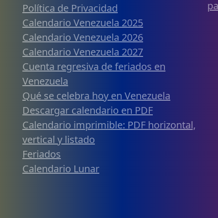
pa
Política de Privacidad
Calendario Venezuela 2025
Calendario Venezuela 2026
Calendario Venezuela 2027
Cuenta regresiva de feriados en
Venezuela
Qué se celebra hoy en Venezuela
Descargar calendario en PDF
Calendario imprimible: PDF horizontal,
vertical y listado
Feriados
Calendario Lunar