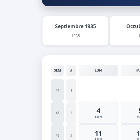
Septiembre 1935
Octu
1935
SEM
#
LUN
M
44
1
4
45
2
LUN
M
11
46
3
LUN
M