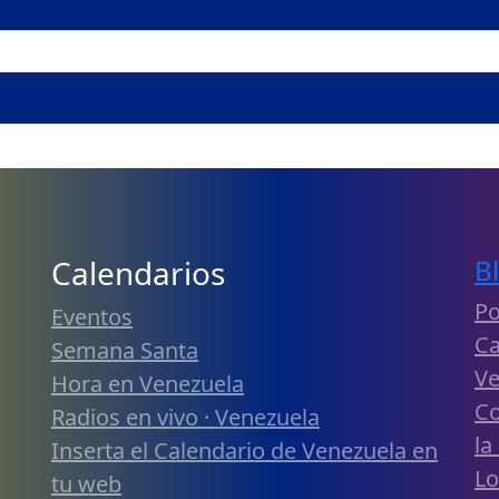
Calendarios
B
Po
Eventos
Ca
Semana Santa
Ve
Hora en Venezuela
Co
Radios en vivo · Venezuela
la
Inserta el Calendario de Venezuela en
Lo
tu web