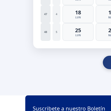
18
47
4
LUN
M
25
48
5
LUN
M
Suscribete a nuestro Boletín