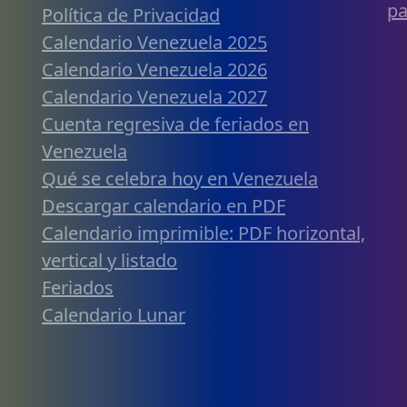
pa
Política de Privacidad
Calendario Venezuela 2025
Calendario Venezuela 2026
Calendario Venezuela 2027
Cuenta regresiva de feriados en
Venezuela
Qué se celebra hoy en Venezuela
Descargar calendario en PDF
Calendario imprimible: PDF horizontal,
vertical y listado
Feriados
Calendario Lunar