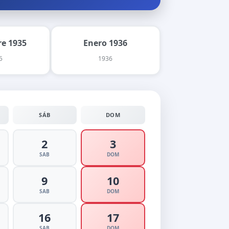
e 1935
Enero 1936
5
1936
SÁB
DOM
2
3
SAB
DOM
9
10
SAB
DOM
16
17
SAB
DOM