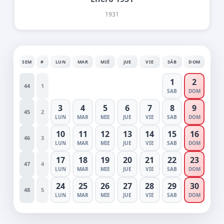
1931
SEM
#
LUN
MAR
MIÉ
JUE
VIE
SÁB
DOM
1
2
44
1
SAB
DOM
3
4
5
6
7
8
9
45
2
LUN
MAR
MIE
JUE
VIE
SAB
DOM
10
11
12
13
14
15
16
46
3
LUN
MAR
MIE
JUE
VIE
SAB
DOM
17
18
19
20
21
22
23
47
4
LUN
MAR
MIE
JUE
VIE
SAB
DOM
24
25
26
27
28
29
30
48
5
LUN
MAR
MIE
JUE
VIE
SAB
DOM