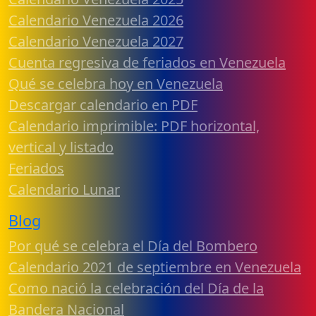
Calendario Venezuela 2026
Calendario Venezuela 2027
Cuenta regresiva de feriados en Venezuela
Qué se celebra hoy en Venezuela
Descargar calendario en PDF
Calendario imprimible: PDF horizontal,
vertical y listado
Feriados
Calendario Lunar
Blog
Por qué se celebra el Día del Bombero
Calendario 2021 de septiembre en Venezuela
Como nació la celebración del Día de la
Bandera Nacional