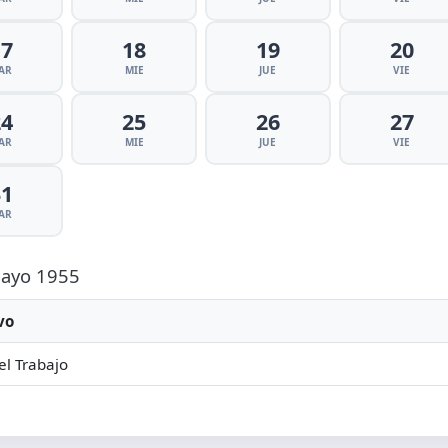
17
18
19
20
AR
MIE
JUE
VIE
24
25
26
27
AR
MIE
JUE
VIE
31
AR
 Mayo 1955
vo
el Trabajo