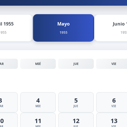
il 1955
Mayo
Junio 
1955
1955
195
AR
MIÉ
JUE
VIE
3
4
5
6
AR
MIE
JUE
VIE
10
11
12
13
AR
MIE
JUE
VIE