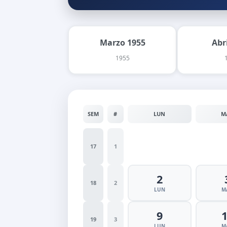
Marzo 1955
Abr
1955
SEM
#
LUN
M
17
1
2
18
2
LUN
M
9
19
3
LUN
M