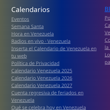
Calendarios
B
Po
Eventos
Ca
Semana Santa
Ve
Hora en Venezuela
Co
Radios en vivo · Venezuela
la
Inserta el Calendario de Venezuela en
Lo
tu web
pa
Política de Privacidad
Calendario Venezuela 2025
Calendario Venezuela 2026
Calendario Venezuela 2027
Cuenta regresiva de feriados en
Venezuela
Qué se celebra hoy en Venezuela