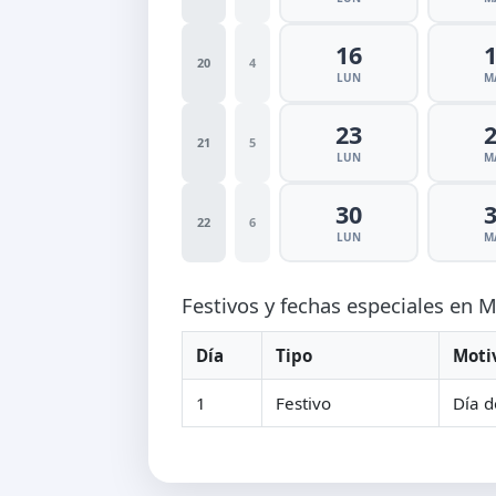
16
20
4
LUN
M
23
21
5
LUN
M
30
22
6
LUN
M
Festivos y fechas especiales en
Día
Tipo
Moti
1
Festivo
Día d