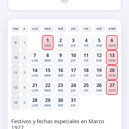
1927
SEM
#
LUN
MAR
MIÉ
JUE
VIE
SÁB
DOM
1
2
3
4
5
6
9
1
MAR
MIE
JUE
VIE
SAB
DOM
7
8
9
10
11
12
13
10
2
LUN
MAR
MIE
JUE
VIE
SAB
DOM
14
15
16
17
18
19
20
11
3
LUN
MAR
MIE
JUE
VIE
SAB
DOM
21
22
23
24
25
26
27
12
4
LUN
MAR
MIE
JUE
VIE
SAB
DOM
28
29
30
31
13
5
LUN
MAR
MIE
JUE
Festivos y fechas especiales en Marzo
1927