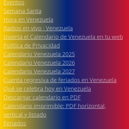
Eventos
Semana Santa
Hora en Venezuela
Radios en vivo · Venezuela
Inserta el Calendario de Venezuela en tu web
Política de Privacidad
Calendario Venezuela 2025
Calendario Venezuela 2026
Calendario Venezuela 2027
Cuenta regresiva de feriados en Venezuela
Qué se celebra hoy en Venezuela
Descargar calendario en PDF
Calendario imprimible: PDF horizontal,
vertical y listado
Feriados