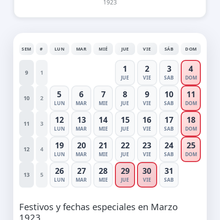
1923
SEM
#
LUN
MAR
MIÉ
JUE
VIE
SÁB
DOM
1
2
3
4
9
1
JUE
VIE
SAB
DOM
5
6
7
8
9
10
11
10
2
LUN
MAR
MIE
JUE
VIE
SAB
DOM
12
13
14
15
16
17
18
11
3
LUN
MAR
MIE
JUE
VIE
SAB
DOM
19
20
21
22
23
24
25
12
4
LUN
MAR
MIE
JUE
VIE
SAB
DOM
26
27
28
29
30
31
13
5
LUN
MAR
MIE
JUE
VIE
SAB
Festivos y fechas especiales en Marzo
1923