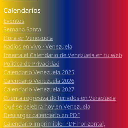
Calendarios
Eventos
Semana Santa
Hora en Venezuela
Radios en vivo · Venezuela
Inserta el Calendario de Venezuela en tu web
Política de Privacidad
Calendario Venezuela 2025
Calendario Venezuela 2026
Calendario Venezuela 2027
Cuenta regresiva de feriados en Venezuela
Qué se celebra hoy en Venezuela
Descargar calendario en PDF
Calendario imprimible: PDF horizontal,