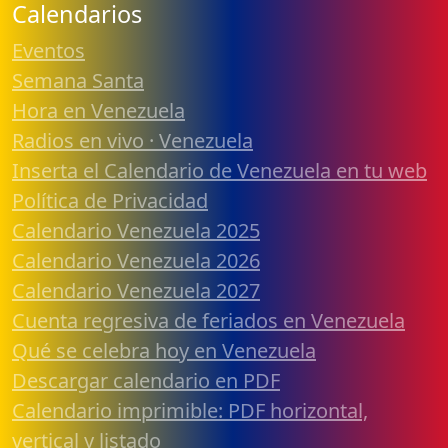
Calendarios
Eventos
Semana Santa
Hora en Venezuela
Radios en vivo · Venezuela
Inserta el Calendario de Venezuela en tu web
Política de Privacidad
Calendario Venezuela 2025
Calendario Venezuela 2026
Calendario Venezuela 2027
Cuenta regresiva de feriados en Venezuela
Qué se celebra hoy en Venezuela
Descargar calendario en PDF
Calendario imprimible: PDF horizontal,
vertical y listado