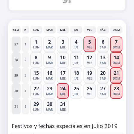
2019
SEM
#
LUN
MAR
MIÉ
JUE
VIE
SÁB
DOM
1
2
3
4
5
6
7
27
1
LUN
MAR
MIE
JUE
VIE
SAB
DOM
8
9
10
11
12
13
14
28
2
LUN
MAR
MIE
JUE
VIE
SAB
DOM
15
16
17
18
19
20
21
29
3
LUN
MAR
MIE
JUE
VIE
SAB
DOM
22
23
24
25
26
27
28
30
4
LUN
MAR
MIE
JUE
VIE
SAB
DOM
29
30
31
31
5
LUN
MAR
MIE
Festivos y fechas especiales en Julio 2019