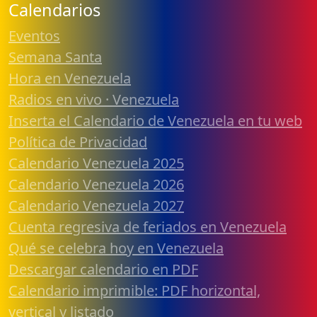
Calendarios
Eventos
Semana Santa
Hora en Venezuela
Radios en vivo · Venezuela
Inserta el Calendario de Venezuela en tu web
Política de Privacidad
Calendario Venezuela 2025
Calendario Venezuela 2026
Calendario Venezuela 2027
Cuenta regresiva de feriados en Venezuela
Qué se celebra hoy en Venezuela
Descargar calendario en PDF
Calendario imprimible: PDF horizontal,
vertical y listado