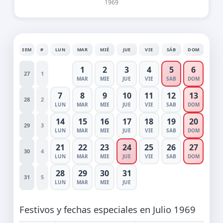
1969
SEM
#
LUN
MAR
MIÉ
JUE
VIE
SÁB
DOM
1
2
3
4
5
6
27
1
MAR
MIE
JUE
VIE
SAB
DOM
7
8
9
10
11
12
13
28
2
LUN
MAR
MIE
JUE
VIE
SAB
DOM
14
15
16
17
18
19
20
29
3
LUN
MAR
MIE
JUE
VIE
SAB
DOM
21
22
23
24
25
26
27
30
4
LUN
MAR
MIE
JUE
VIE
SAB
DOM
28
29
30
31
31
5
LUN
MAR
MIE
JUE
Festivos y fechas especiales en Julio 1969