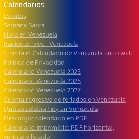
Calendarios
Eventos
Semana Santa
Hora en Venezuela
Radios en vivo · Venezuela
Inserta el Calendario de Venezuela en tu web
Política de Privacidad
Calendario Venezuela 2025
Calendario Venezuela 2026
Calendario Venezuela 2027
Cuenta regresiva de feriados en Venezuela
Qué se celebra hoy en Venezuela
Descargar calendario en PDF
Calendario imprimible: PDF horizontal,
vertical y listado