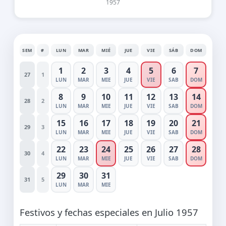
1957
SEM
#
LUN
MAR
MIÉ
JUE
VIE
SÁB
DOM
1
2
3
4
5
6
7
27
1
LUN
MAR
MIE
JUE
VIE
SAB
DOM
8
9
10
11
12
13
14
28
2
LUN
MAR
MIE
JUE
VIE
SAB
DOM
15
16
17
18
19
20
21
29
3
LUN
MAR
MIE
JUE
VIE
SAB
DOM
22
23
24
25
26
27
28
30
4
LUN
MAR
MIE
JUE
VIE
SAB
DOM
29
30
31
31
5
LUN
MAR
MIE
Festivos y fechas especiales en Julio 1957