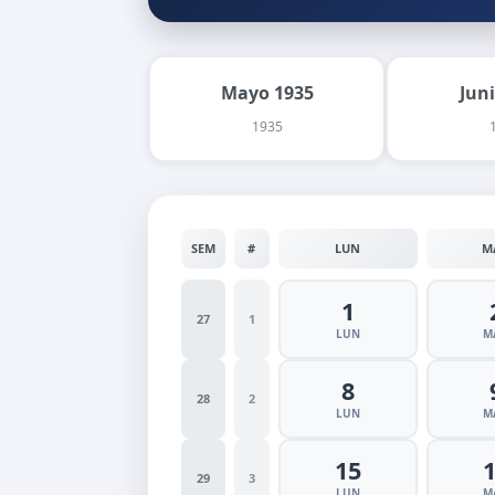
Mayo 1935
Jun
1935
SEM
#
LUN
M
1
27
1
LUN
M
8
28
2
LUN
M
15
29
3
LUN
M