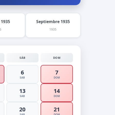
 1935
Septiembre 1935
5
1935
SÁB
DOM
6
7
SAB
DOM
13
14
SAB
DOM
20
21
SAB
DOM