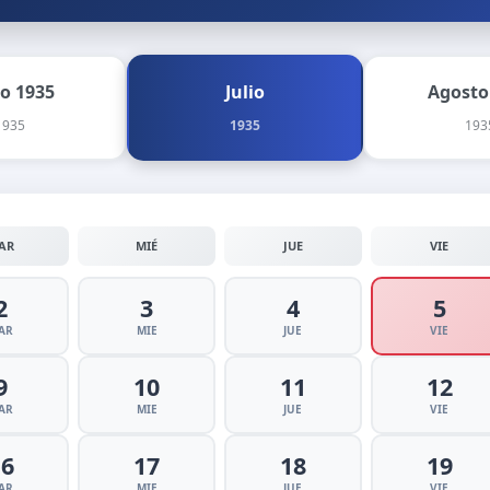
io 1935
Julio
Agosto
1935
1935
193
AR
MIÉ
JUE
VIE
2
3
4
5
AR
MIE
JUE
VIE
9
10
11
12
AR
MIE
JUE
VIE
16
17
18
19
AR
MIE
JUE
VIE