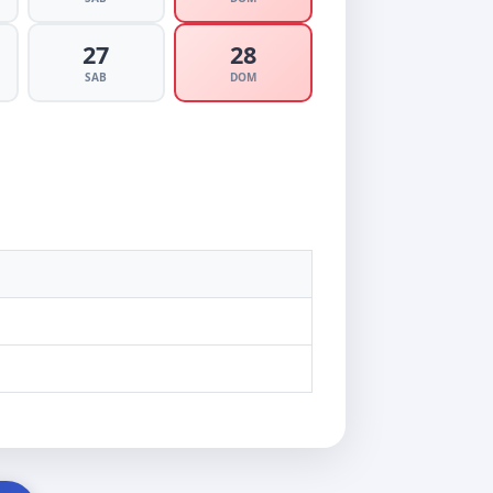
27
28
SAB
DOM