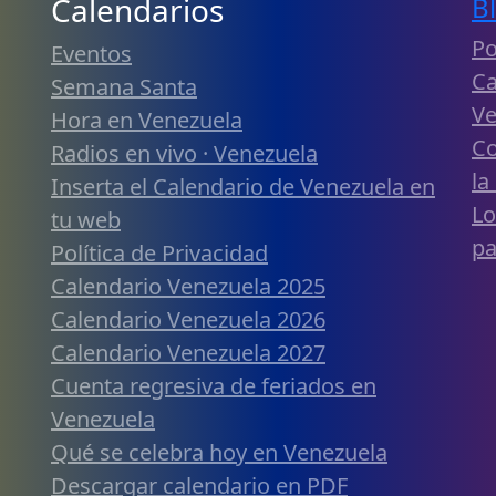
Calendarios
B
Po
Eventos
Ca
Semana Santa
Ve
Hora en Venezuela
Co
Radios en vivo · Venezuela
la
Inserta el Calendario de Venezuela en
Lo
tu web
pa
Política de Privacidad
Calendario Venezuela 2025
Calendario Venezuela 2026
Calendario Venezuela 2027
Cuenta regresiva de feriados en
Venezuela
Qué se celebra hoy en Venezuela
Descargar calendario en PDF