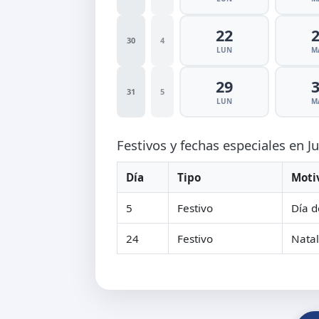
22
30
4
LUN
M
29
31
5
LUN
M
Festivos y fechas especiales en J
Día
Tipo
Moti
5
Festivo
Día d
24
Festivo
Natal