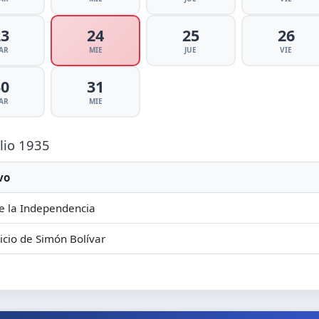
23
24
25
26
AR
MIE
JUE
VIE
30
31
AR
MIE
ulio 1935
vo
e la Independencia
icio de Simón Bolívar