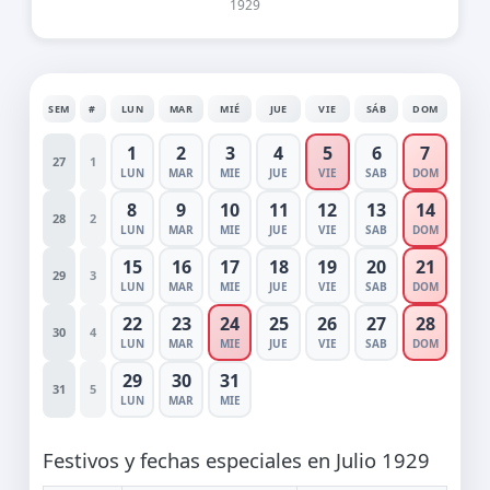
1929
SEM
#
LUN
MAR
MIÉ
JUE
VIE
SÁB
DOM
1
2
3
4
5
6
7
27
1
LUN
MAR
MIE
JUE
VIE
SAB
DOM
8
9
10
11
12
13
14
28
2
LUN
MAR
MIE
JUE
VIE
SAB
DOM
15
16
17
18
19
20
21
29
3
LUN
MAR
MIE
JUE
VIE
SAB
DOM
22
23
24
25
26
27
28
30
4
LUN
MAR
MIE
JUE
VIE
SAB
DOM
29
30
31
31
5
LUN
MAR
MIE
Festivos y fechas especiales en Julio 1929