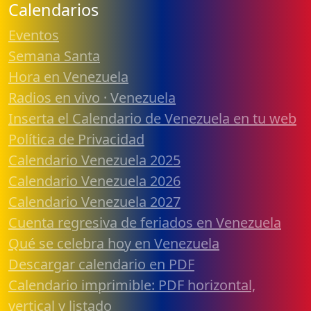
Calendarios
Eventos
Semana Santa
Hora en Venezuela
Radios en vivo · Venezuela
Inserta el Calendario de Venezuela en tu web
Política de Privacidad
Calendario Venezuela 2025
Calendario Venezuela 2026
Calendario Venezuela 2027
Cuenta regresiva de feriados en Venezuela
Qué se celebra hoy en Venezuela
Descargar calendario en PDF
Calendario imprimible: PDF horizontal,
vertical y listado