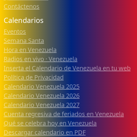
Contáctenos
Calendarios
Eventos
Semana Santa
Hora en Venezuela
Radios en vivo · Venezuela
Inserta el Calendario de Venezuela en tu web
Política de Privacidad
Calendario Venezuela 2025
Calendario Venezuela 2026
Calendario Venezuela 2027
Cuenta regresiva de feriados en Venezuela
Qué se celebra hoy en Venezuela
Descargar calendario en PDF