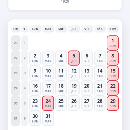
1928
SEM
#
LUN
MAR
MIÉ
JUE
VIE
SÁB
DOM
1
26
1
DOM
2
3
4
5
6
7
8
27
2
LUN
MAR
MIE
JUE
VIE
SAB
DOM
9
10
11
12
13
14
15
28
3
LUN
MAR
MIE
JUE
VIE
SAB
DOM
16
17
18
19
20
21
22
29
4
LUN
MAR
MIE
JUE
VIE
SAB
DOM
23
24
25
26
27
28
29
30
5
LUN
MAR
MIE
JUE
VIE
SAB
DOM
30
31
31
6
LUN
MAR