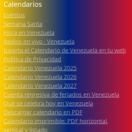
Calendarios
Eventos
Semana Santa
Hora en Venezuela
Radios en vivo · Venezuela
Inserta el Calendario de Venezuela en tu web
Política de Privacidad
Calendario Venezuela 2025
Calendario Venezuela 2026
Calendario Venezuela 2027
Cuenta regresiva de feriados en Venezuela
Qué se celebra hoy en Venezuela
Descargar calendario en PDF
Calendario imprimible: PDF horizontal,
vertical y listado