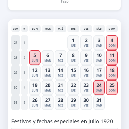
1920
SEM
#
LUN
MAR
MIÉ
JUE
VIE
SÁB
DOM
1
2
3
4
27
1
JUE
VIE
SAB
DOM
5
6
7
8
9
10
11
28
2
LUN
MAR
MIE
JUE
VIE
SAB
DOM
12
13
14
15
16
17
18
29
3
LUN
MAR
MIE
JUE
VIE
SAB
DOM
19
20
21
22
23
24
25
30
4
LUN
MAR
MIE
JUE
VIE
SAB
DOM
26
27
28
29
30
31
31
5
LUN
MAR
MIE
JUE
VIE
SAB
Festivos y fechas especiales en Julio 1920