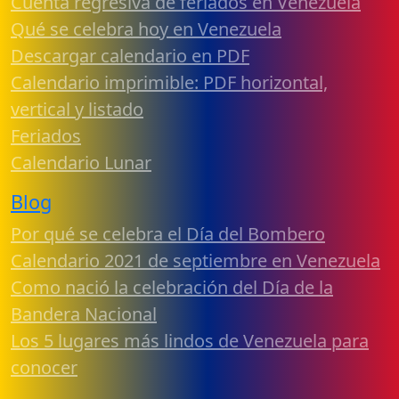
Cuenta regresiva de feriados en Venezuela
Qué se celebra hoy en Venezuela
Descargar calendario en PDF
Calendario imprimible: PDF horizontal,
vertical y listado
Feriados
Calendario Lunar
Blog
Por qué se celebra el Día del Bombero
Calendario 2021 de septiembre en Venezuela
Como nació la celebración del Día de la
Bandera Nacional
Los 5 lugares más lindos de Venezuela para
conocer