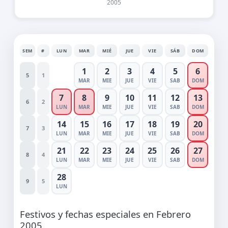
2005
SEM
#
LUN
MAR
MIÉ
JUE
VIE
SÁB
DOM
1
2
3
4
5
6
5
1
MAR
MIE
JUE
VIE
SAB
DOM
7
8
9
10
11
12
13
6
2
LUN
MAR
MIE
JUE
VIE
SAB
DOM
14
15
16
17
18
19
20
7
3
LUN
MAR
MIE
JUE
VIE
SAB
DOM
21
22
23
24
25
26
27
8
4
LUN
MAR
MIE
JUE
VIE
SAB
DOM
28
9
5
LUN
Festivos y fechas especiales en Febrero
2005