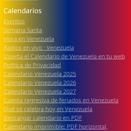
Calendarios
Eventos
Semana Santa
Hora en Venezuela
Radios en vivo · Venezuela
Inserta el Calendario de Venezuela en tu web
Política de Privacidad
Calendario Venezuela 2025
Calendario Venezuela 2026
Calendario Venezuela 2027
Cuenta regresiva de feriados en Venezuela
Qué se celebra hoy en Venezuela
Descargar calendario en PDF
Calendario imprimible: PDF horizontal,