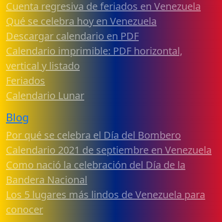
Cuenta regresiva de feriados en Venezuela
Qué se celebra hoy en Venezuela
Descargar calendario en PDF
Calendario imprimible: PDF horizontal,
vertical y listado
Feriados
Calendario Lunar
Blog
Por qué se celebra el Día del Bombero
Calendario 2021 de septiembre en Venezuela
Como nació la celebración del Día de la
Bandera Nacional
Los 5 lugares más lindos de Venezuela para
conocer