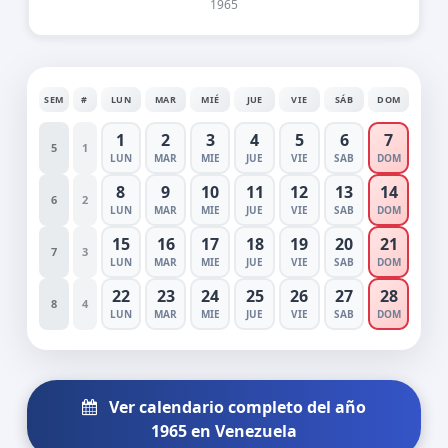
1965
SEM
#
LUN
MAR
MIÉ
JUE
VIE
SÁB
DOM
1
2
3
4
5
6
7
5
1
LUN
MAR
MIE
JUE
VIE
SAB
DOM
8
9
10
11
12
13
14
6
2
LUN
MAR
MIE
JUE
VIE
SAB
DOM
15
16
17
18
19
20
21
7
3
LUN
MAR
MIE
JUE
VIE
SAB
DOM
22
23
24
25
26
27
28
8
4
LUN
MAR
MIE
JUE
VIE
SAB
DOM
Ver calendario completo del año
1965 en Venezuela