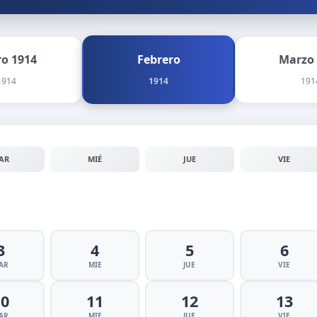
ro 1914
Febrero
Marzo
1914
1914
191
AR
MIÉ
JUE
VIE
3
4
5
6
AR
MIE
JUE
VIE
10
11
12
13
AR
MIE
JUE
VIE