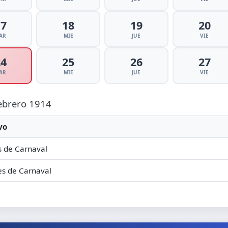
17
18
19
20
AR
MIE
JUE
VIE
24
25
26
27
AR
MIE
JUE
VIE
Febrero 1914
vo
 de Carnaval
s de Carnaval