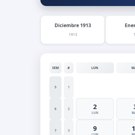
Diciembre 1913
Ene
1913
SEM
#
LUN
M
5
1
2
6
2
LUN
M
9
7
3
LUN
M