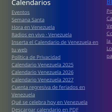
Calendarios
B
Po
Eventos
Ca
Semana Santa
Ve
Hora en Venezuela
Co
Radios en vivo · Venezuela
la
Inserta el Calendario de Venezuela en
Lo
tu web
pa
Política de Privacidad
Calendario Venezuela 2025
Calendario Venezuela 2026
Calendario Venezuela 2027
Cuenta regresiva de feriados en
Venezuela
Qué se celebra hoy en Venezuela
Descargar calendario en PDF