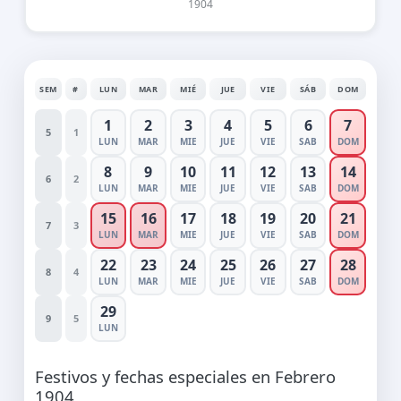
1904
SEM
#
LUN
MAR
MIÉ
JUE
VIE
SÁB
DOM
1
2
3
4
5
6
7
5
1
LUN
MAR
MIE
JUE
VIE
SAB
DOM
8
9
10
11
12
13
14
6
2
LUN
MAR
MIE
JUE
VIE
SAB
DOM
15
16
17
18
19
20
21
7
3
LUN
MAR
MIE
JUE
VIE
SAB
DOM
22
23
24
25
26
27
28
8
4
LUN
MAR
MIE
JUE
VIE
SAB
DOM
29
9
5
LUN
Festivos y fechas especiales en Febrero
1904