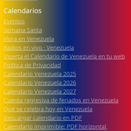
Calendarios
Eventos
Semana Santa
Hora en Venezuela
Radios en vivo · Venezuela
Inserta el Calendario de Venezuela en tu web
Política de Privacidad
Calendario Venezuela 2025
Calendario Venezuela 2026
Calendario Venezuela 2027
Cuenta regresiva de feriados en Venezuela
Qué se celebra hoy en Venezuela
Descargar calendario en PDF
Calendario imprimible: PDF horizontal,