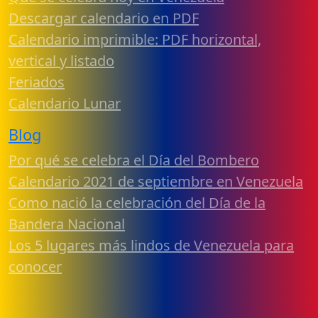
Descargar calendario en PDF
Calendario imprimible: PDF horizontal,
vertical y listado
Feriados
Calendario Lunar
Blog
Por qué se celebra el Día del Bombero
Calendario 2021 de septiembre en Venezuela
Como nació la celebración del Día de la
Bandera Nacional
Los 5 lugares más lindos de Venezuela para
conocer