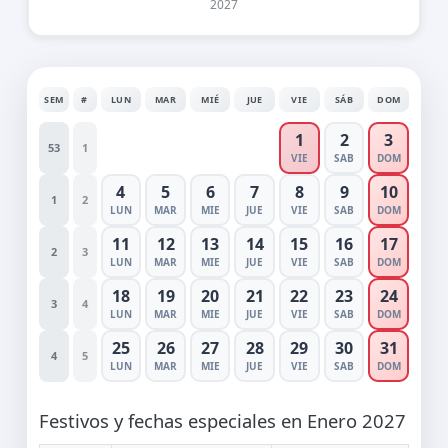
2027
SEM
#
LUN
MAR
MIÉ
JUE
VIE
SÁB
DOM
1
2
3
53
1
VIE
SAB
DOM
4
5
6
7
8
9
10
1
2
LUN
MAR
MIE
JUE
VIE
SAB
DOM
11
12
13
14
15
16
17
2
3
LUN
MAR
MIE
JUE
VIE
SAB
DOM
18
19
20
21
22
23
24
3
4
LUN
MAR
MIE
JUE
VIE
SAB
DOM
25
26
27
28
29
30
31
4
5
LUN
MAR
MIE
JUE
VIE
SAB
DOM
Festivos y fechas especiales en Enero 2027