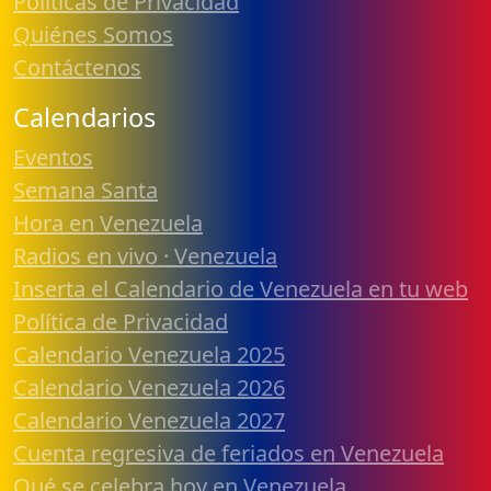
Políticas de Privacidad
Quiénes Somos
Contáctenos
Calendarios
Eventos
Semana Santa
Hora en Venezuela
Radios en vivo · Venezuela
Inserta el Calendario de Venezuela en tu web
Política de Privacidad
Calendario Venezuela 2025
Calendario Venezuela 2026
Calendario Venezuela 2027
Cuenta regresiva de feriados en Venezuela
Qué se celebra hoy en Venezuela