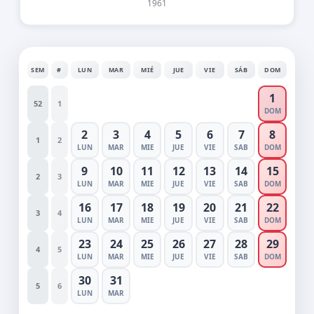
1961
SEM
#
LUN
MAR
MIÉ
JUE
VIE
SÁB
DOM
1
52
1
DOM
2
3
4
5
6
7
8
1
2
LUN
MAR
MIE
JUE
VIE
SAB
DOM
9
10
11
12
13
14
15
2
3
LUN
MAR
MIE
JUE
VIE
SAB
DOM
16
17
18
19
20
21
22
3
4
LUN
MAR
MIE
JUE
VIE
SAB
DOM
23
24
25
26
27
28
29
4
5
LUN
MAR
MIE
JUE
VIE
SAB
DOM
30
31
5
6
LUN
MAR