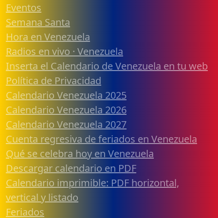
Eventos
Semana Santa
Hora en Venezuela
Radios en vivo · Venezuela
Inserta el Calendario de Venezuela en tu web
Política de Privacidad
Calendario Venezuela 2025
Calendario Venezuela 2026
Calendario Venezuela 2027
Cuenta regresiva de feriados en Venezuela
Qué se celebra hoy en Venezuela
Descargar calendario en PDF
Calendario imprimible: PDF horizontal,
vertical y listado
Feriados