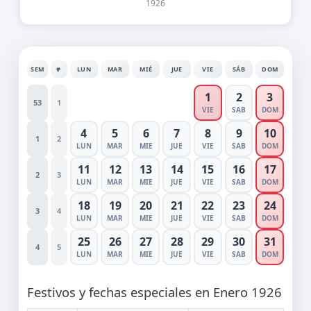
1926
SEM
#
LUN
MAR
MIÉ
JUE
VIE
SÁB
DOM
1
2
3
53
1
VIE
SAB
DOM
4
5
6
7
8
9
10
1
2
LUN
MAR
MIE
JUE
VIE
SAB
DOM
11
12
13
14
15
16
17
2
3
LUN
MAR
MIE
JUE
VIE
SAB
DOM
18
19
20
21
22
23
24
3
4
LUN
MAR
MIE
JUE
VIE
SAB
DOM
25
26
27
28
29
30
31
4
5
LUN
MAR
MIE
JUE
VIE
SAB
DOM
Festivos y fechas especiales en Enero 1926