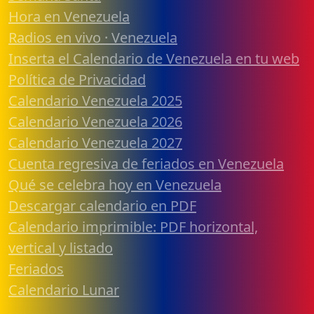
Hora en Venezuela
Radios en vivo · Venezuela
Inserta el Calendario de Venezuela en tu web
Política de Privacidad
Calendario Venezuela 2025
Calendario Venezuela 2026
Calendario Venezuela 2027
Cuenta regresiva de feriados en Venezuela
Qué se celebra hoy en Venezuela
Descargar calendario en PDF
Calendario imprimible: PDF horizontal,
vertical y listado
Feriados
Calendario Lunar