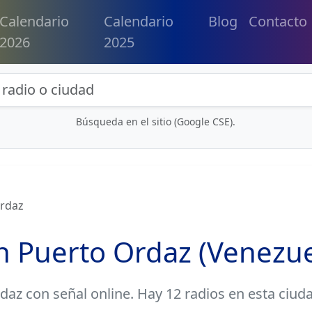
Calendario
Calendario
Blog
Contacto
2026
2025
eda de radios y contenidos
Búsqueda en el sitio (Google CSE).
rdaz
n Puerto Ordaz (Venezue
rdaz
con señal online. Hay 12 radios en esta ciuda