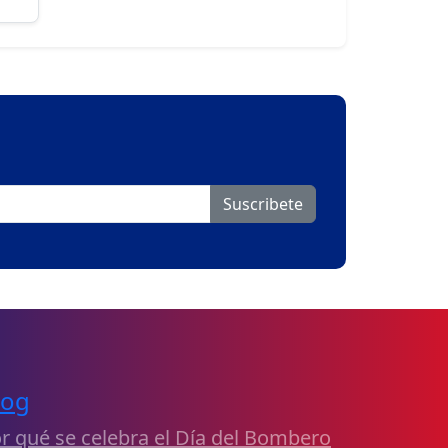
Suscribete
log
r qué se celebra el Día del Bombero