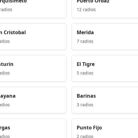
rquisimeto
Puerto Ordaz
radios
12 radios
n Cristobal
Merida
adios
7 radios
turin
El Tigre
adios
5 radios
ayana
Barinas
adios
3 radios
rgas
Punto Fijo
adios
2 radios