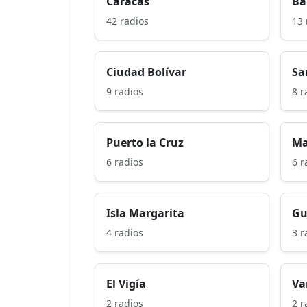
Caracas
Ba
42 radios
13 
Ciudad Bolívar
Sa
9 radios
8 r
Puerto la Cruz
Ma
6 radios
6 r
Isla Margarita
Gu
4 radios
3 r
El Vigía
Va
2 radios
2 r