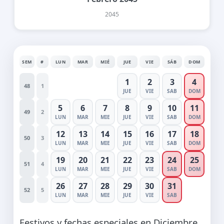
2045
SEM
#
LUN
MAR
MIÉ
JUE
VIE
SÁB
DOM
1
2
3
4
48
1
JUE
VIE
SAB
DOM
5
6
7
8
9
10
11
49
2
LUN
MAR
MIE
JUE
VIE
SAB
DOM
12
13
14
15
16
17
18
50
3
LUN
MAR
MIE
JUE
VIE
SAB
DOM
19
20
21
22
23
24
25
51
4
LUN
MAR
MIE
JUE
VIE
SAB
DOM
26
27
28
29
30
31
52
5
LUN
MAR
MIE
JUE
VIE
SAB
Festivos y fechas especiales en Diciembre