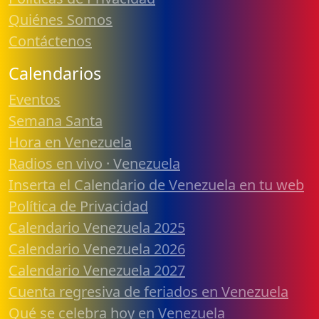
Quiénes Somos
Contáctenos
Calendarios
Eventos
Semana Santa
Hora en Venezuela
Radios en vivo · Venezuela
Inserta el Calendario de Venezuela en tu web
Política de Privacidad
Calendario Venezuela 2025
Calendario Venezuela 2026
Calendario Venezuela 2027
Cuenta regresiva de feriados en Venezuela
Qué se celebra hoy en Venezuela