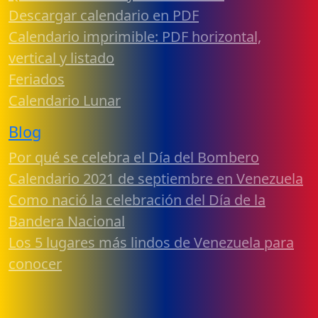
Descargar calendario en PDF
Calendario imprimible: PDF horizontal,
vertical y listado
Feriados
Calendario Lunar
Blog
Por qué se celebra el Día del Bombero
Calendario 2021 de septiembre en Venezuela
Como nació la celebración del Día de la
Bandera Nacional
Los 5 lugares más lindos de Venezuela para
conocer