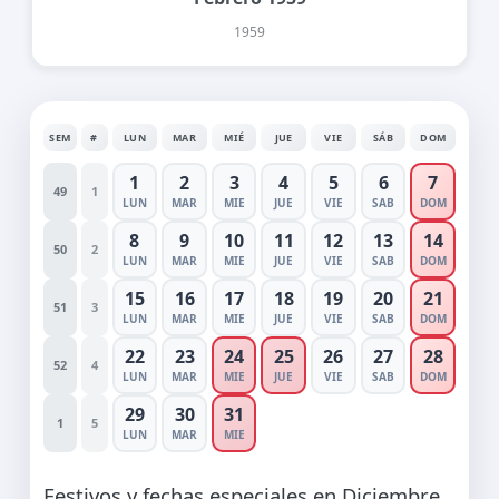
1959
SEM
#
LUN
MAR
MIÉ
JUE
VIE
SÁB
DOM
1
2
3
4
5
6
7
49
1
LUN
MAR
MIE
JUE
VIE
SAB
DOM
8
9
10
11
12
13
14
50
2
LUN
MAR
MIE
JUE
VIE
SAB
DOM
15
16
17
18
19
20
21
51
3
LUN
MAR
MIE
JUE
VIE
SAB
DOM
22
23
24
25
26
27
28
52
4
LUN
MAR
MIE
JUE
VIE
SAB
DOM
29
30
31
1
5
LUN
MAR
MIE
Festivos y fechas especiales en Diciembre