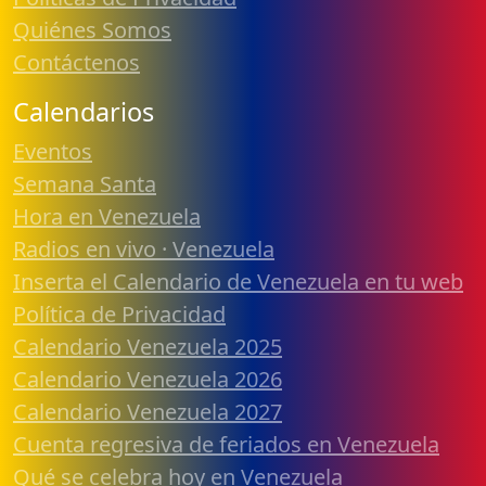
Quiénes Somos
Contáctenos
Calendarios
Eventos
Semana Santa
Hora en Venezuela
Radios en vivo · Venezuela
Inserta el Calendario de Venezuela en tu web
Política de Privacidad
Calendario Venezuela 2025
Calendario Venezuela 2026
Calendario Venezuela 2027
Cuenta regresiva de feriados en Venezuela
Qué se celebra hoy en Venezuela