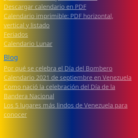
Descargar calendario en PDF
Calendario imprimible: PDF horizontal,
vertical y listado
Feriados
Calendario Lunar
Blog
Por qué se celebra el Día del Bombero
Calendario 2021 de septiembre en Venezuela
Como nació la celebración del Día de la
Bandera Nacional
Los 5 lugares más lindos de Venezuela para
conocer