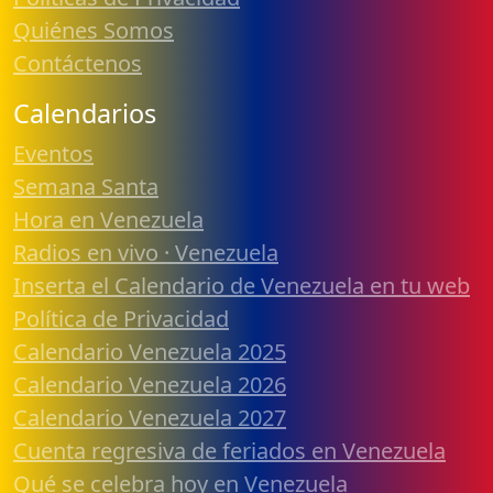
Quiénes Somos
Contáctenos
Calendarios
Eventos
Semana Santa
Hora en Venezuela
Radios en vivo · Venezuela
Inserta el Calendario de Venezuela en tu web
Política de Privacidad
Calendario Venezuela 2025
Calendario Venezuela 2026
Calendario Venezuela 2027
Cuenta regresiva de feriados en Venezuela
Qué se celebra hoy en Venezuela