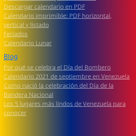
Descargar calendario en PDF
Calendario imprimible: PDF horizontal,
vertical y listado
Feriados
Calendario Lunar
Blog
Por qué se celebra el Día del Bombero
Calendario 2021 de septiembre en Venezuela
Como nació la celebración del Día de la
Bandera Nacional
Los 5 lugares más lindos de Venezuela para
conocer