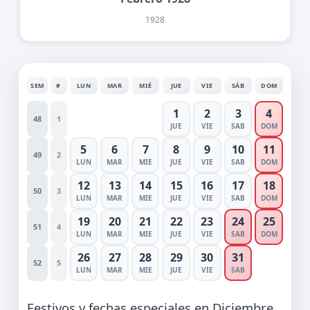
1928
SEM
#
LUN
MAR
MIÉ
JUE
VIE
SÁB
DOM
1
2
3
4
48
1
JUE
VIE
SAB
DOM
5
6
7
8
9
10
11
49
2
LUN
MAR
MIE
JUE
VIE
SAB
DOM
12
13
14
15
16
17
18
50
3
LUN
MAR
MIE
JUE
VIE
SAB
DOM
19
20
21
22
23
24
25
51
4
LUN
MAR
MIE
JUE
VIE
SAB
DOM
26
27
28
29
30
31
52
5
LUN
MAR
MIE
JUE
VIE
SAB
Festivos y fechas especiales en Diciembre