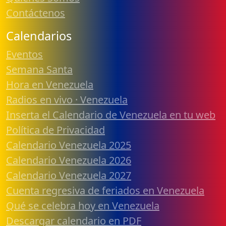
Contáctenos
Calendarios
Eventos
Semana Santa
Hora en Venezuela
Radios en vivo · Venezuela
Inserta el Calendario de Venezuela en tu web
Política de Privacidad
Calendario Venezuela 2025
Calendario Venezuela 2026
Calendario Venezuela 2027
Cuenta regresiva de feriados en Venezuela
Qué se celebra hoy en Venezuela
Descargar calendario en PDF