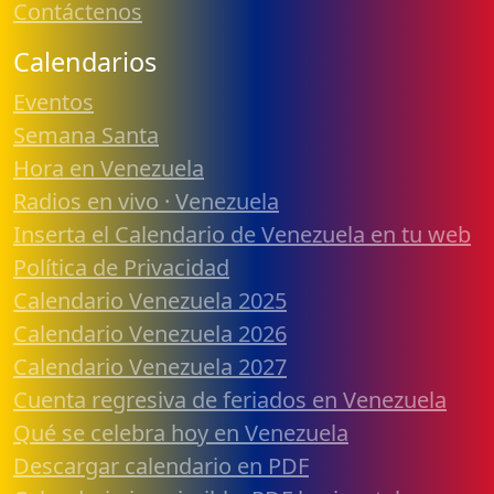
Contáctenos
Calendarios
Eventos
Semana Santa
Hora en Venezuela
Radios en vivo · Venezuela
Inserta el Calendario de Venezuela en tu web
Política de Privacidad
Calendario Venezuela 2025
Calendario Venezuela 2026
Calendario Venezuela 2027
Cuenta regresiva de feriados en Venezuela
Qué se celebra hoy en Venezuela
Descargar calendario en PDF