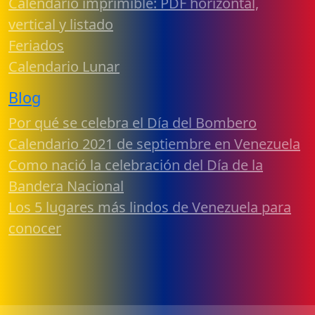
Calendario imprimible: PDF horizontal,
vertical y listado
Feriados
Calendario Lunar
Blog
Por qué se celebra el Día del Bombero
Calendario 2021 de septiembre en Venezuela
Como nació la celebración del Día de la
Bandera Nacional
Los 5 lugares más lindos de Venezuela para
conocer