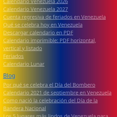
Calendario Venezuela 2026
Calendario Venezuela 2027
Cuenta regresiva de feriados en Venezuela
Qué se celebra hoy en Venezuela
Descargar calendario en PDF
Calendario imprimible: PDF horizontal,
vertical y listado
Feriados
Calendario Lunar
Blog
Por qué se celebra el Día del Bombero
Calendario 2021 de septiembre en Venezuela
Como nació la celebración del Día de la
Bandera Nacional
Los 5 lugares más lindos de Venezuela para