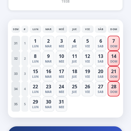
1938
SEM
#
LUN
MAR
MIÉ
JUE
VIE
SÁB
DOM
1
2
3
4
5
6
7
31
1
LUN
MAR
MIE
JUE
VIE
SAB
DOM
8
9
10
11
12
13
14
32
2
LUN
MAR
MIE
JUE
VIE
SAB
DOM
15
16
17
18
19
20
21
33
3
LUN
MAR
MIE
JUE
VIE
SAB
DOM
22
23
24
25
26
27
28
34
4
LUN
MAR
MIE
JUE
VIE
SAB
DOM
29
30
31
35
5
LUN
MAR
MIE