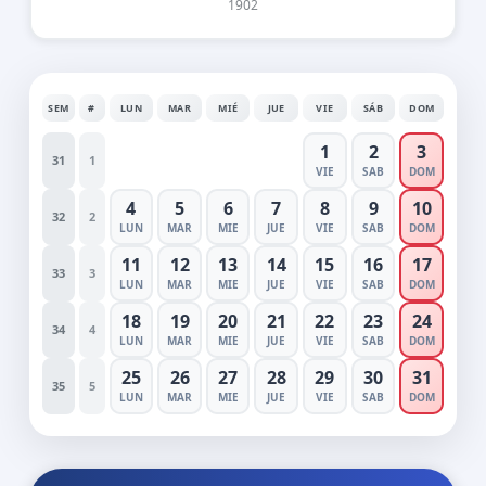
1902
SEM
#
LUN
MAR
MIÉ
JUE
VIE
SÁB
DOM
1
2
3
31
1
VIE
SAB
DOM
4
5
6
7
8
9
10
32
2
LUN
MAR
MIE
JUE
VIE
SAB
DOM
11
12
13
14
15
16
17
33
3
LUN
MAR
MIE
JUE
VIE
SAB
DOM
18
19
20
21
22
23
24
34
4
LUN
MAR
MIE
JUE
VIE
SAB
DOM
25
26
27
28
29
30
31
35
5
LUN
MAR
MIE
JUE
VIE
SAB
DOM