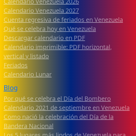
Calendario Venezuela 2026
Calendario Venezuela 2027
Cuenta regresiva de feriados en Venezuela
Qué se celebra hoy en Venezuela
Descargar calendario en PDF
Calendario imprimible: PDF horizontal,
vertical y listado
Feriados
Calendario Lunar
Blog
Por qué se celebra el Día del Bombero
Calendario 2021 de septiembre en Venezuela
Como nació la celebración del Día de la
Bandera Nacional
Los 5 lugares más lindos de Venezuela para