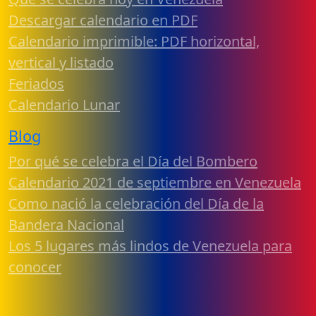
Descargar calendario en PDF
Calendario imprimible: PDF horizontal,
vertical y listado
Feriados
Calendario Lunar
Blog
Por qué se celebra el Día del Bombero
Calendario 2021 de septiembre en Venezuela
Como nació la celebración del Día de la
Bandera Nacional
Los 5 lugares más lindos de Venezuela para
conocer