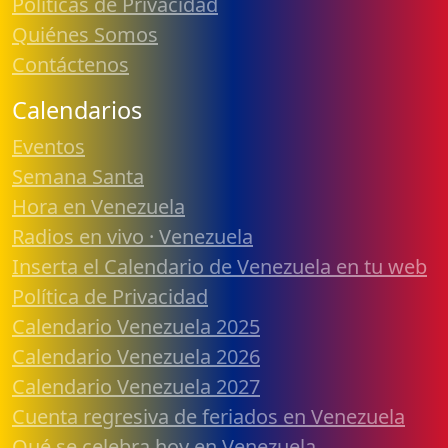
Políticas de Privacidad
Quiénes Somos
Contáctenos
Calendarios
Eventos
Semana Santa
Hora en Venezuela
Radios en vivo · Venezuela
Inserta el Calendario de Venezuela en tu web
Política de Privacidad
Calendario Venezuela 2025
Calendario Venezuela 2026
Calendario Venezuela 2027
Cuenta regresiva de feriados en Venezuela
Qué se celebra hoy en Venezuela