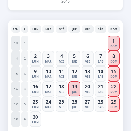
2040
SEM
#
LUN
MAR
MIÉ
JUE
VIE
SÁB
DOM
1
13
1
DOM
2
3
4
5
6
7
8
14
2
LUN
MAR
MIE
JUE
VIE
SAB
DOM
9
10
11
12
13
14
15
15
3
LUN
MAR
MIE
JUE
VIE
SAB
DOM
16
17
18
19
20
21
22
16
4
LUN
MAR
MIE
JUE
VIE
SAB
DOM
23
24
25
26
27
28
29
17
5
LUN
MAR
MIE
JUE
VIE
SAB
DOM
30
18
6
LUN