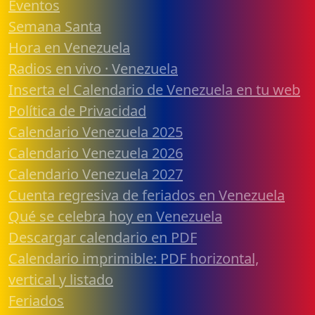
Eventos
Semana Santa
Hora en Venezuela
Radios en vivo · Venezuela
Inserta el Calendario de Venezuela en tu web
Política de Privacidad
Calendario Venezuela 2025
Calendario Venezuela 2026
Calendario Venezuela 2027
Cuenta regresiva de feriados en Venezuela
Qué se celebra hoy en Venezuela
Descargar calendario en PDF
Calendario imprimible: PDF horizontal,
vertical y listado
Feriados