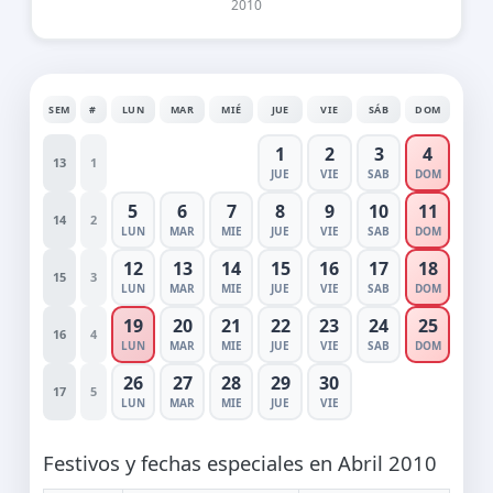
2010
SEM
#
LUN
MAR
MIÉ
JUE
VIE
SÁB
DOM
1
2
3
4
13
1
JUE
VIE
SAB
DOM
5
6
7
8
9
10
11
14
2
LUN
MAR
MIE
JUE
VIE
SAB
DOM
12
13
14
15
16
17
18
15
3
LUN
MAR
MIE
JUE
VIE
SAB
DOM
19
20
21
22
23
24
25
16
4
LUN
MAR
MIE
JUE
VIE
SAB
DOM
26
27
28
29
30
17
5
LUN
MAR
MIE
JUE
VIE
Festivos y fechas especiales en Abril 2010