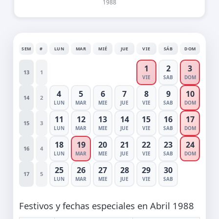
1988
SEM
#
LUN
MAR
MIÉ
JUE
VIE
SÁB
DOM
1
2
3
13
1
VIE
SAB
DOM
4
5
6
7
8
9
10
14
2
LUN
MAR
MIE
JUE
VIE
SAB
DOM
11
12
13
14
15
16
17
15
3
LUN
MAR
MIE
JUE
VIE
SAB
DOM
18
19
20
21
22
23
24
16
4
LUN
MAR
MIE
JUE
VIE
SAB
DOM
25
26
27
28
29
30
17
5
LUN
MAR
MIE
JUE
VIE
SAB
Festivos y fechas especiales en Abril 1988