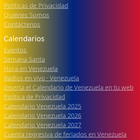
Políticas de Privacidad
Quiénes Somos
Contáctenos
Calendarios
Eventos
Semana Santa
Hora en Venezuela
Radios en vivo · Venezuela
Inserta el Calendario de Venezuela en tu web
Política de Privacidad
Calendario Venezuela 2025
Calendario Venezuela 2026
Calendario Venezuela 2027
Cuenta regresiva de feriados en Venezuela