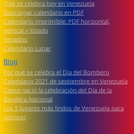
Qué se celebra hoy en Venezuela
Descargar calendario en PDF
Calendario imprimible: PDF horizontal,
vertical y listado
Feriados
Calendario Lunar
Blog
Por qué se celebra el Día del Bombero
Calendario 2021 de septiembre en Venezuela
Como nació la celebración del Día de la
Bandera Nacional
Los 5 lugares más lindos de Venezuela para
conocer