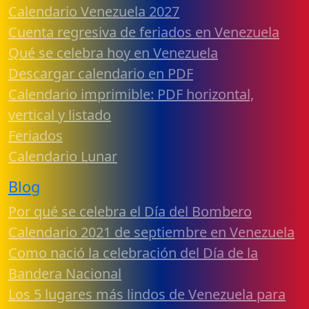
Calendario Venezuela 2027
Cuenta regresiva de feriados en Venezuela
Qué se celebra hoy en Venezuela
Descargar calendario en PDF
Calendario imprimible: PDF horizontal,
vertical y listado
Feriados
Calendario Lunar
Blog
Por qué se celebra el Día del Bombero
Calendario 2021 de septiembre en Venezuela
Como nació la celebración del Día de la
Bandera Nacional
Los 5 lugares más lindos de Venezuela para