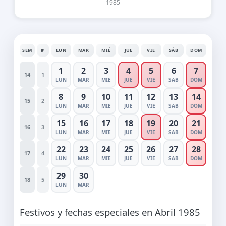
1985
SEM
#
LUN
MAR
MIÉ
JUE
VIE
SÁB
DOM
1
2
3
4
5
6
7
14
1
LUN
MAR
MIE
JUE
VIE
SAB
DOM
8
9
10
11
12
13
14
15
2
LUN
MAR
MIE
JUE
VIE
SAB
DOM
15
16
17
18
19
20
21
16
3
LUN
MAR
MIE
JUE
VIE
SAB
DOM
22
23
24
25
26
27
28
17
4
LUN
MAR
MIE
JUE
VIE
SAB
DOM
29
30
18
5
LUN
MAR
Festivos y fechas especiales en Abril 1985