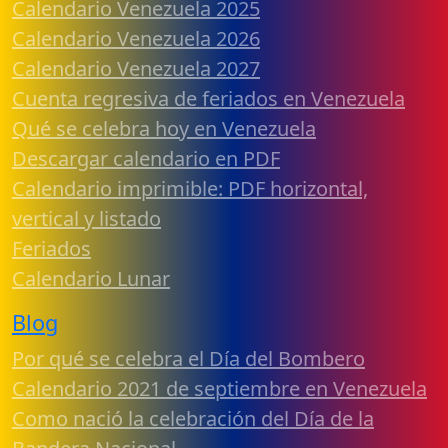
Calendario Venezuela 2025
Calendario Venezuela 2026
Calendario Venezuela 2027
Cuenta regresiva de feriados en Venezuela
Qué se celebra hoy en Venezuela
Descargar calendario en PDF
Calendario imprimible: PDF horizontal,
vertical y listado
Feriados
Calendario Lunar
Blog
Por qué se celebra el Día del Bombero
Calendario 2021 de septiembre en Venezuela
Como nació la celebración del Día de la