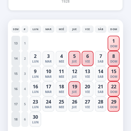
1928
SEM
#
LUN
MAR
MIÉ
JUE
VIE
SÁB
DOM
1
13
1
DOM
2
3
4
5
6
7
8
14
2
LUN
MAR
MIE
JUE
VIE
SAB
DOM
9
10
11
12
13
14
15
15
3
LUN
MAR
MIE
JUE
VIE
SAB
DOM
16
17
18
19
20
21
22
16
4
LUN
MAR
MIE
JUE
VIE
SAB
DOM
23
24
25
26
27
28
29
17
5
LUN
MAR
MIE
JUE
VIE
SAB
DOM
30
18
6
LUN