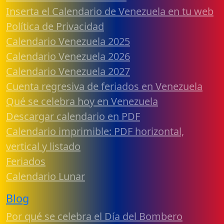
Inserta el Calendario de Venezuela en tu web
Política de Privacidad
Calendario Venezuela 2025
Calendario Venezuela 2026
Calendario Venezuela 2027
Cuenta regresiva de feriados en Venezuela
Qué se celebra hoy en Venezuela
Descargar calendario en PDF
Calendario imprimible: PDF horizontal,
vertical y listado
Feriados
Calendario Lunar
Blog
Por qué se celebra el Día del Bombero