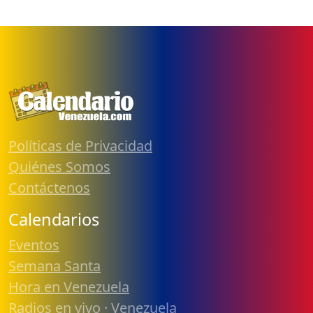
Políticas de Privacidad
Quiénes Somos
Contáctenos
Calendarios
Eventos
Semana Santa
Hora en Venezuela
Radios en vivo · Venezuela