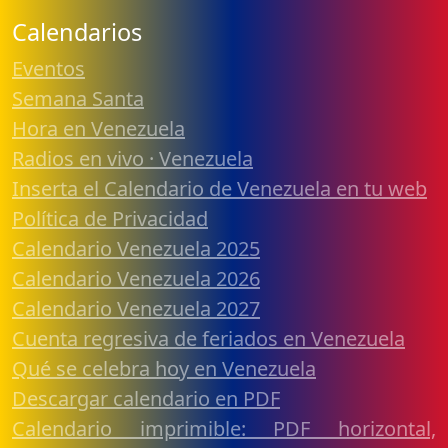
Calendarios
Eventos
Semana Santa
Hora en Venezuela
Radios en vivo · Venezuela
Inserta el Calendario de Venezuela en tu web
Política de Privacidad
Calendario Venezuela 2025
Calendario Venezuela 2026
Calendario Venezuela 2027
Cuenta regresiva de feriados en Venezuela
Qué se celebra hoy en Venezuela
Descargar calendario en PDF
Calendario imprimible: PDF horizontal,