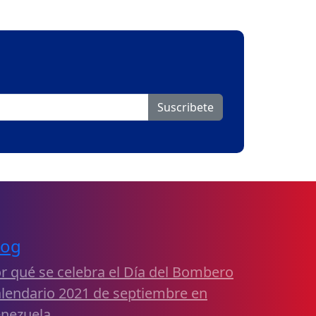
Suscribete
log
r qué se celebra el Día del Bombero
lendario 2021 de septiembre en
nezuela