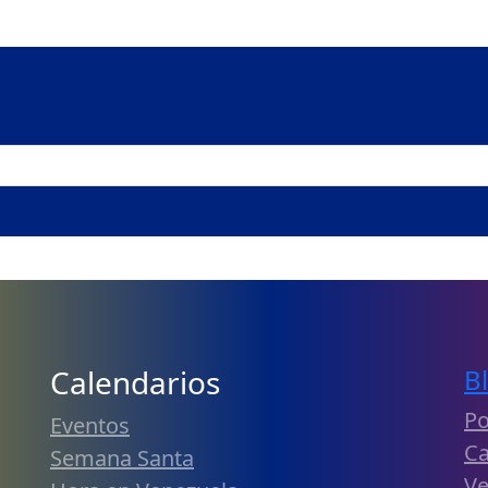
Calendarios
B
Po
Eventos
Ca
Semana Santa
Ve