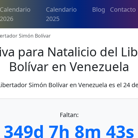
Calendario
Calendario
Blog
Contacto
2026
2025
bertador Simón Bolívar
va para Natalicio del L
Bolívar en Venezuela
 Libertador Simón Bolívar en Venezuela es el
24 de
Faltan:
349d 7h 8m 42s