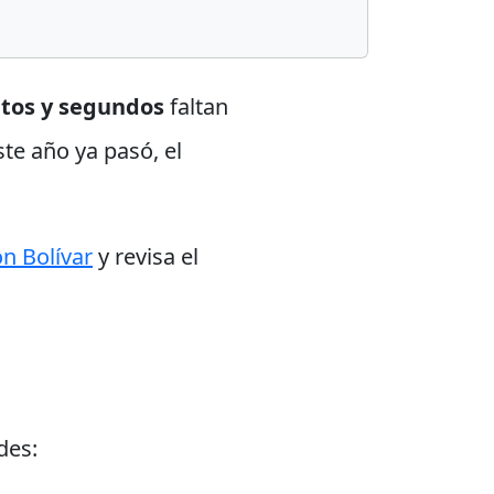
utos y segundos
faltan
ste año ya pasó, el
ón Bolívar
y revisa el
des: