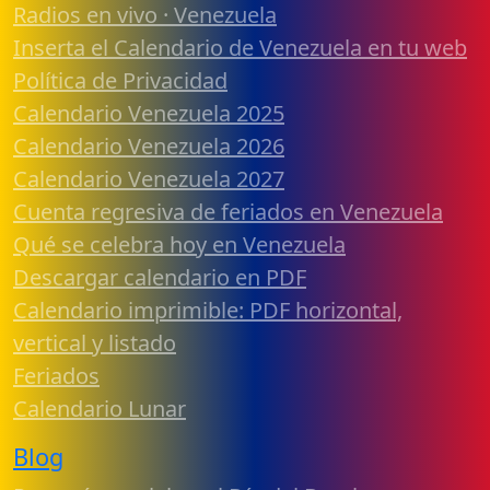
Radios en vivo · Venezuela
Inserta el Calendario de Venezuela en tu web
Política de Privacidad
Calendario Venezuela 2025
Calendario Venezuela 2026
Calendario Venezuela 2027
Cuenta regresiva de feriados en Venezuela
Qué se celebra hoy en Venezuela
Descargar calendario en PDF
Calendario imprimible: PDF horizontal,
vertical y listado
Feriados
Calendario Lunar
Blog