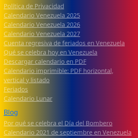
Política de Privacidad
Calendario Venezuela 2025
Calendario Venezuela 2026
Calendario Venezuela 2027
Cuenta regresiva de feriados en Venezuela
Qué se celebra hoy en Venezuela
Descargar calendario en PDF
Calendario imprimible: PDF horizontal,
vertical y listado
Feriados
Calendario Lunar
Blog
Por qué se celebra el Día del Bombero
Calendario 2021 de septiembre en Venezuela