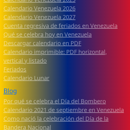
Calendario Venezuela 2026
Calendario Venezuela 2027
Cuenta regresiva de feriados en Venezuela
Qué se celebra hoy en Venezuela
Descargar calendario en PDF
Calendario imprimible: PDF horizontal,
vertical y listado
Feriados
Calendario Lunar
Blog
Por qué se celebra el Día del Bombero
Calendario 2021 de septiembre en Venezuela
Como nació la celebración del Día de la
Bandera Nacional