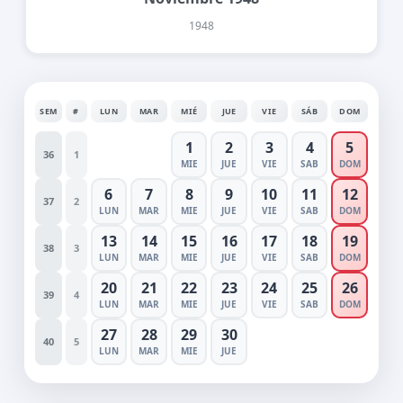
1948
SEM
#
LUN
MAR
MIÉ
JUE
VIE
SÁB
DOM
1
2
3
4
5
36
1
MIE
JUE
VIE
SAB
DOM
6
7
8
9
10
11
12
37
2
LUN
MAR
MIE
JUE
VIE
SAB
DOM
13
14
15
16
17
18
19
38
3
LUN
MAR
MIE
JUE
VIE
SAB
DOM
20
21
22
23
24
25
26
39
4
LUN
MAR
MIE
JUE
VIE
SAB
DOM
27
28
29
30
40
5
LUN
MAR
MIE
JUE