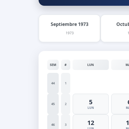
Septiembre 1973
Octu
1973
SEM
#
LUN
M
44
1
5
45
2
LUN
M
12
46
3
LUN
M