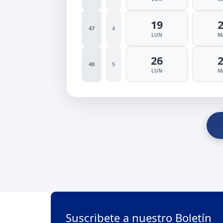
19
47
4
LUN
M
26
48
5
LUN
M
Suscribete a nuestro Boletín