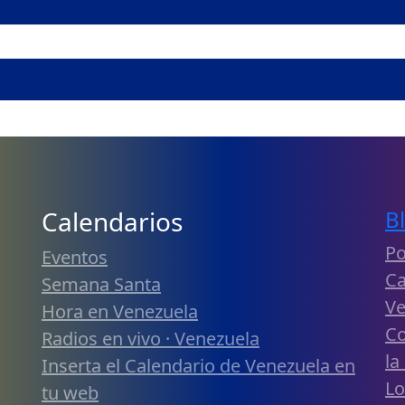
Calendarios
B
Po
Eventos
Ca
Semana Santa
Ve
Hora en Venezuela
Co
Radios en vivo · Venezuela
la
Inserta el Calendario de Venezuela en
Lo
tu web