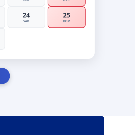
24
25
SAB
DOM