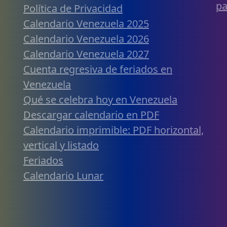
pa
Política de Privacidad
Calendario Venezuela 2025
Calendario Venezuela 2026
Calendario Venezuela 2027
Cuenta regresiva de feriados en
Venezuela
Qué se celebra hoy en Venezuela
Descargar calendario en PDF
Calendario imprimible: PDF horizontal,
vertical y listado
Feriados
Calendario Lunar