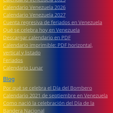
Calendario Venezuela 2026
Calendario Venezuela 2027
Cuenta regresiva de feriados en Venezuela
Qué se celebra hoy en Venezuela
Descargar calendario en PDF
Calendario imprimible: PDF horizontal,
vertical y listado
Feriados
Calendario Lunar
Blog
Por qué se celebra el Día del Bombero
Calendario 2021 de septiembre en Venezuela
Como nació la celebración del Día de la
Bandera Nacional