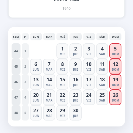
1940
SEM
#
LUN
MAR
MIÉ
JUE
VIE
SÁB
DOM
1
2
3
4
5
44
1
MIE
JUE
VIE
SAB
DOM
6
7
8
9
10
11
12
45
2
LUN
MAR
MIE
JUE
VIE
SAB
DOM
13
14
15
16
17
18
19
46
3
LUN
MAR
MIE
JUE
VIE
SAB
DOM
20
21
22
23
24
25
26
47
4
LUN
MAR
MIE
JUE
VIE
SAB
DOM
27
28
29
30
48
5
LUN
MAR
MIE
JUE