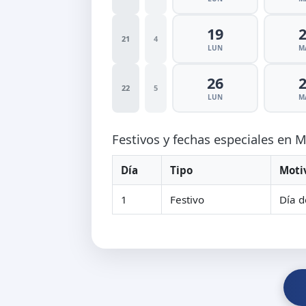
19
21
4
LUN
M
26
22
5
LUN
M
Festivos y fechas especiales en
Día
Tipo
Moti
1
Festivo
Día d