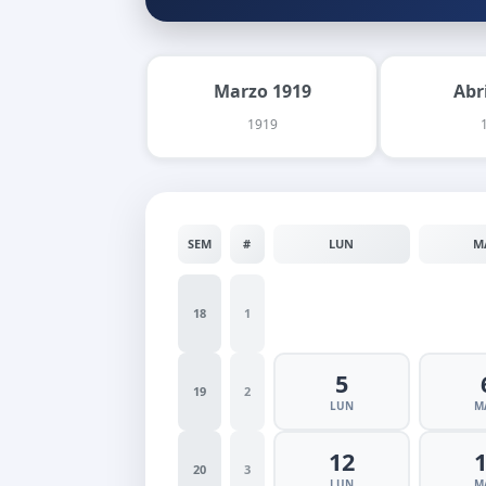
Marzo 1919
Abr
1919
SEM
#
LUN
M
18
1
5
19
2
LUN
M
12
20
3
LUN
M