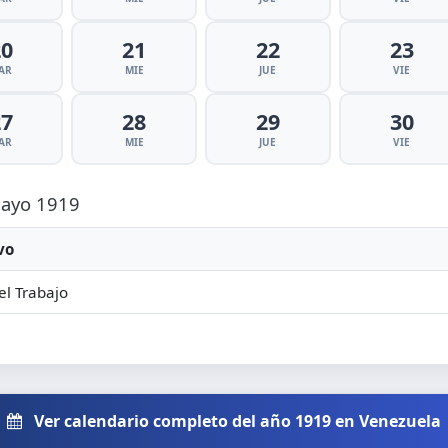
20
21
22
23
AR
MIE
JUE
VIE
27
28
29
30
AR
MIE
JUE
VIE
 Mayo 1919
vo
el Trabajo
Ver calendario completo del año 1919 en Venezuela