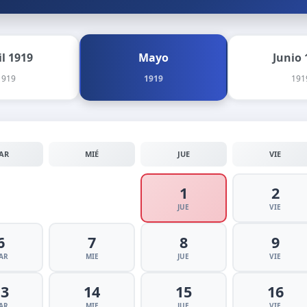
il 1919
Mayo
Junio 
1919
1919
191
AR
MIÉ
JUE
VIE
1
2
JUE
VIE
6
7
8
9
AR
MIE
JUE
VIE
13
14
15
16
AR
MIE
JUE
VIE