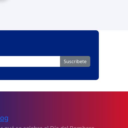
Suscribete
log