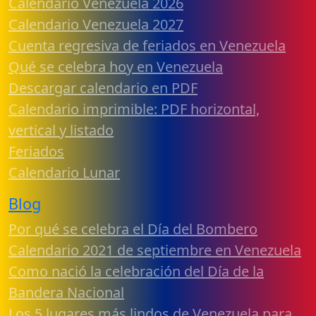
Calendario Venezuela 2026
Calendario Venezuela 2027
Cuenta regresiva de feriados en Venezuela
Qué se celebra hoy en Venezuela
Descargar calendario en PDF
Calendario imprimible: PDF horizontal,
vertical y listado
Feriados
Calendario Lunar
Blog
Por qué se celebra el Día del Bombero
Calendario 2021 de septiembre en Venezuela
Como nació la celebración del Día de la
Bandera Nacional
Los 5 lugares más lindos de Venezuela para