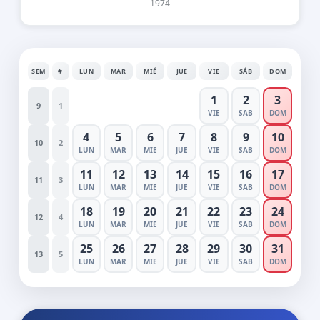
1974
SEM
#
LUN
MAR
MIÉ
JUE
VIE
SÁB
DOM
1
2
3
9
1
VIE
SAB
DOM
4
5
6
7
8
9
10
10
2
LUN
MAR
MIE
JUE
VIE
SAB
DOM
11
12
13
14
15
16
17
11
3
LUN
MAR
MIE
JUE
VIE
SAB
DOM
18
19
20
21
22
23
24
12
4
LUN
MAR
MIE
JUE
VIE
SAB
DOM
25
26
27
28
29
30
31
13
5
LUN
MAR
MIE
JUE
VIE
SAB
DOM