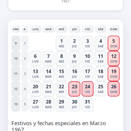
1967
SEM
#
LUN
MAR
MIÉ
JUE
VIE
SÁB
DOM
1
2
3
4
5
9
1
MIE
JUE
VIE
SAB
DOM
6
7
8
9
10
11
12
10
2
LUN
MAR
MIE
JUE
VIE
SAB
DOM
13
14
15
16
17
18
19
11
3
LUN
MAR
MIE
JUE
VIE
SAB
DOM
20
21
22
23
24
25
26
12
4
LUN
MAR
MIE
JUE
VIE
SAB
DOM
27
28
29
30
31
13
5
LUN
MAR
MIE
JUE
VIE
Festivos y fechas especiales en Marzo
1967