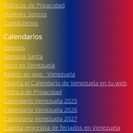
Políticas de Privacidad
Quiénes Somos
Contáctenos
Calendarios
Eventos
Semana Santa
Hora en Venezuela
Radios en vivo · Venezuela
Inserta el Calendario de Venezuela en tu web
Política de Privacidad
Calendario Venezuela 2025
Calendario Venezuela 2026
Calendario Venezuela 2027
Cuenta regresiva de feriados en Venezuela