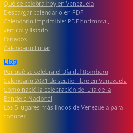
Qué se celebra hoy en Venezuela
Descargar calendario en PDF
Calendario imprimible: PDF horizontal,
vertical y listado
Feriados
Calendario Lunar
Blog
Por qué se celebra el Día del Bombero
Calendario 2021 de septiembre en Venezuela
Como nació la celebración del Día de la
Bandera Nacional
Los 5 lugares más lindos de Venezuela para
conocer